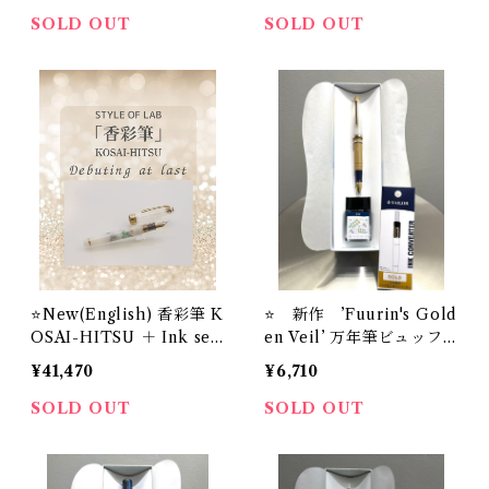
4+ インク吸入器コンバー
インク＃24
SOLD OUT
SOLD OUT
ター（ゴールド）【お名入
れサービス】
⭐️New(English) 香彩筆 K
⭐️ 新作 ’Fuurin's Gold
OSAI-HITSU ＋ Ink set
en Veil’ 万年筆ビュッフ
STYLE OF LAB Origi
ェ ’Pick Who？'コレクシ
¥41,470
¥6,710
nal Fountain Pen＋Foun
ョン+ オリジナル万年筆イ
tain Pen Ink＃24
ンク＃24+ インク吸入器
SOLD OUT
SOLD OUT
コンバーター（ゴールド）
【お名入れサービス】