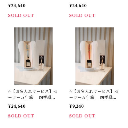
年筆 「山水」シリーズ
筆 「おとぎばなし」シリ
¥24,640
¥24,640
＋ STYLE OF LABオリ
ーズ ＋ STYLE OF L
ジナル万年筆インク #24
ABオリジナル万年筆イン
SOLD OUT
SOLD OUT
＋ 万年筆インク吸入器コ
ク #24 ＋ 万年筆インク吸
ンバーター（ナチュラル）
入器コンバーター（ナチュ
セット
ラル）セット
⭐️【お名入れサービス】セ
⭐️【お名入れサービス】セ
ーラー万年筆 四季織万
ーラー万年筆 四季織万
年筆 「雪月空葉」シリー
年筆 「月夜の水面」シリ
¥24,640
¥9,240
ズ ＋ STYLE OF LAB
ーズ ＋ STYLE OF L
オリジナル万年筆インク
ABオリジナル万年筆イン
SOLD OUT
SOLD OUT
＃24 ＋ 万年筆インク
ク #24 ＋ 万年筆インク吸
吸入器コンバーター（ナチ
入器コンバーター（ナチュ