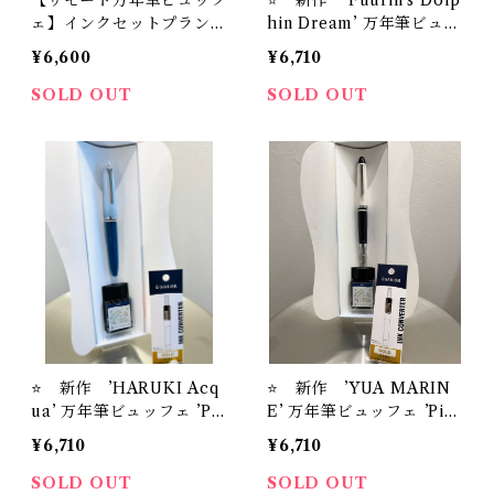
【リモート万年筆ビュッフ
⭐️ 新作 ’Fuurin's Dolp
ェ】インクセットプラン
hin Dream’ 万年筆ビュッ
万年筆１本 リモート万年
フェ ’Pick Who？'コレク
¥6,600
¥6,710
筆ビュッフェ体験＋インク
ション+ オリジナル万年筆
＋インク吸入器コンバータ
インク＃24+ インク吸入
SOLD OUT
SOLD OUT
セット
器コンバーター（ゴール
ド）【お名入れサービス】
⭐️ 新作 ’HARUKI Acq
⭐️ 新作 ’YUA MARIN
ua’ 万年筆ビュッフェ ’Pic
E’ 万年筆ビュッフェ ’Pic
k Who？'コレクション+
k Who？'コレクション+
¥6,710
¥6,710
オリジナル万年筆インク＃
オリジナル万年筆インク＃
24+ インク吸入器コンバ
24+ インク吸入器コンバ
SOLD OUT
SOLD OUT