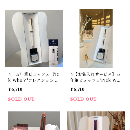
ーター（ゴールド）【お名
ーター（ゴールド）【お名
入れサービス】
入れサービス】
⭐️ 万年筆ビュッフェ ’Pic
⭐️【お名入れサービス】万
k Who？'コレクション Y
年筆ビュッフェ'Pick Wh
UA【お名入れサービス】
o?'コレクション「ゴール
¥6,710
¥6,710
＋ STYLE OF LABオリ
ドトリム・オールスケルト
ジナル万年筆インク #24
ンモデル」＋ セーラー万
SOLD OUT
SOLD OUT
＋ インク吸入器コンバー
年筆インク吸入コンバータ
ター(ブラック）
ー（ゴールドパック）＋
STYLE OF LAB オリジ
ナル万年筆インク '＃24'