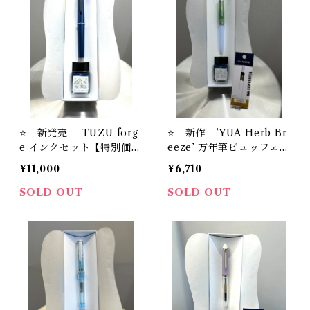
⭐️ 新発売 TUZU forg
⭐️ 新作 ’YUA Herb Br
e インクセット【特別価
eeze’ 万年筆ビュッフェ
格】セーラー万年筆 アジ
’Pick Who？'コレクショ
¥11,000
¥6,710
ェスト万年筆’’TUZU' ＋
ン+ オリジナル万年筆イン
オリジナル万年筆インク
ク＃24＋インク吸入器コ
SOLD OUT
SOLD OUT
＃24
ンバーター（ゴールド）
【お名入れサービス】