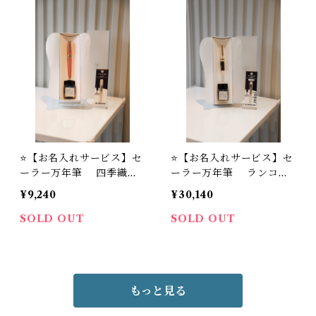
ュラル）セット
ラル）セット
⭐️【お名入れサービス】セ
⭐️【お名入れサービス】セ
ーラー万年筆 四季織万
ーラー万年筆 ランコン
年筆 「ひさかた」シリー
トル万年筆シリーズ ＋
¥9,240
¥30,140
ズ ＋ STYLE OF LAB
STYLE OF LABオリジナ
オリジナル万年筆インク #
ル万年筆インク ＃24
SOLD OUT
SOLD OUT
24 ＋ 万年筆インク吸入器
＋ 万年筆インク吸入器コ
コンバーター（ナチュラ
ンバーター（ミニサイズ）
ル）セット
セット
もっと見る