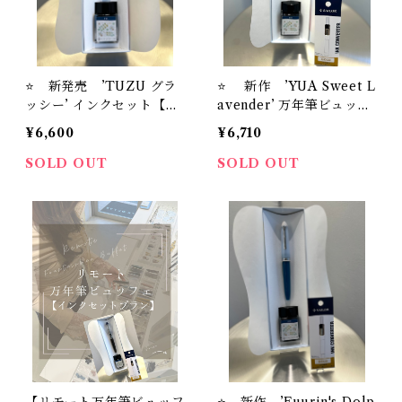
⭐️ 新発売 ’TUZU グラ
⭐️ 新作 ’YUA Sweet L
ッシー’ インクセット【特
avender’ 万年筆ビュッフ
別価格＋お名入れサービ
ェ ’Pick Who？'コレクシ
¥6,600
¥6,710
ス】セーラー万年筆 アジ
ョン+ オリジナル万年筆イ
ェスト万年筆’’TUZU' ＋
ンク＃24+ インク吸入器
SOLD OUT
SOLD OUT
オリジナル万年筆インク
コンバーター（ゴールド）
＃24
【お名入れサービス】