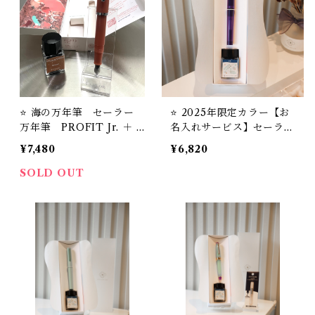
⭐️ 海の万年筆 セーラー
⭐️ 2025年限定カラー【お
万年筆 PROFIT Jr. ＋ 1
名入れサービス】セーラー
0 Sybash
万年筆 アジャスト万年
¥7,480
¥6,820
筆 'TUZU' ＋ STYLE
OF LABオリジナル万年筆
SOLD OUT
インク #24 セット