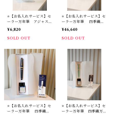
⭐️【お名入れサービス】セ
⭐️【お名入れサービス】セ
ーラー万年筆 アジャスト
ーラー万年筆 四季織万
万年筆 TUZU ＋ ST
年筆 「雨音」シリーズ
¥6,820
¥46,640
YLE OF LABオリジナル
＋ STYLE OF LABオリ
万年筆インク #24 セッ
ジナル万年筆インク ＃24
SOLD OUT
SOLD OUT
ト
＋ 万年筆インク吸入器
コンバーター（ナチュラ
ル）セット
⭐️【お名入れサービス】セ
⭐️【お名入れサービス】セ
ーラー万年筆 四季織万
ーラー万年筆 四季織万年