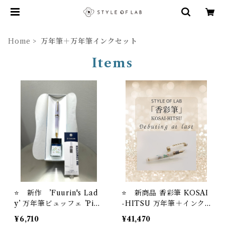
Home
万年筆＋万年筆インクセット
Items
⭐️ 新作 ’Fuurin's Lad
⭐️ 新商品 香彩筆 KOSAI
y’ 万年筆ビュッフェ ’Pick
-HITSU 万年筆＋インク
Who？'コレクション+ オ
セット STYLE OF LAB
¥6,710
¥41,470
リジナル万年筆インク＃2
オリジナル万年筆＋万年筆