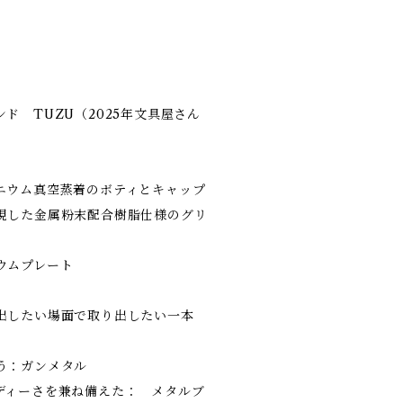
ド TUZU（2025年文具屋さん
ニウム真空蒸着のボティとキャップ
現した金属粉末配合樹脂仕様のグリ
ウムプレート
出したい場面で取り出したい一本
う：ガンメタル
ディーさを兼ね備えた： メタルブ