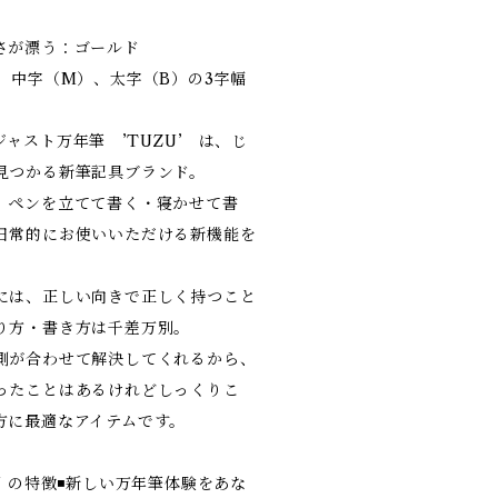
さが漂う：ゴールド
、中字（M）、太字（B）の3字幅
ャスト万年筆 ’TUZU’ は、じ
見つかる新筆記具ブランド。
、ペンを立てて書く・寝かせて書
日常的にお使いいただける新機能を
には、正しい向きで正しく持つこと
り方・書き方は千差万別。
側が合わせて解決してくれるから、
ったことはあるけれどしっくりこ
方に最適なアイテムです。
U の特徴◾️新しい万年筆体験をあな