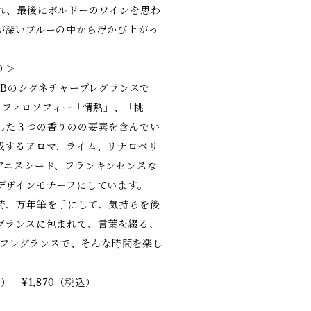
れ、最後にボルドーのワインを思わ
が深いブルーの中から浮かび上がっ
り＞
F LABのシグネチャープレグランスで
店のフィロソフィー「情熱」、「挑
した３つの香りのの要素を含んでい
成するアロマ、ライム、リナロベリ
アニスシード、フランキンセンスな
デザインモチーフにしています。
時、万年筆を手にして、気持ちを後
グランスに包まれて、言葉を綴る、
クとフレグランスで、そんな時間を楽し
） ¥1,870（税込）