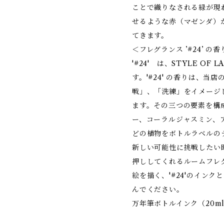
ことで織りなされる緑が現
せるような赤（マゼンダ）
てきます。
＜フレグランス ’#24’ の香
'#24' は、STYLE O
す。'#24' の香りは、当
戦」、「洗練」をイメージ
ます。その三つの要素を構
ー、コーラルジャスミン、
どの植物をボトルラベルの
新しい可能性に挑戦したい
押ししてくれるルームフレ
絵を描く、'#24'のイン
んでください。
万年筆ボトルインク（20ml