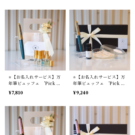
LABオリジナル ミニフ
オリジナル アロマソルト
レグランスセット
ディフューザー
⭐️【お名入れサービス】万
⭐️【お名入れサービス】万
年筆ビュッフェ ’Pick W
年筆ビュッフェ ’Pick W
ho？’ コレクション YM-
ho？’ コレクション YM-
¥7,810
¥9,240
01 ＋ STYLE OF LAB
01 ＋ STYLE OF LAB
オリジナル ミニフレグラ
オリジナル アロマソルト
ンスセット
ディフューザー