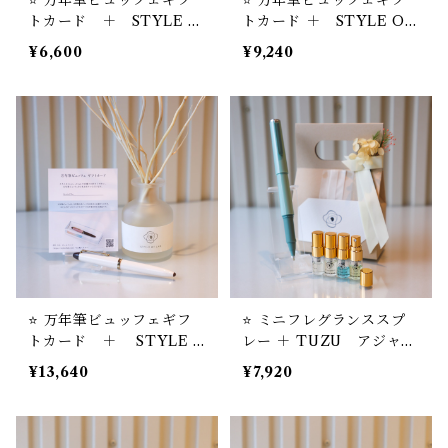
⭐️ 万年筆ビュッフェギフ
⭐️ 万年筆ビュッフェギフ
トカード ＋ STYLE O
トカード ＋ STYLE OF
F LABオリジナル ミニフ
LABオリジナル アロマ
¥6,600
¥9,240
レグランススプレーセット
ソルトディフューザー
⭐️ 万年筆ビュッフェギフ
⭐️ ミニフレグランススプ
トカード ＋ STYLE O
レー ＋ TUZU アジャス
F LABオリジナル リー
ト万年筆 セーラー万年筆
¥13,640
¥7,920
ドディフューザー
【お名入れサービス】