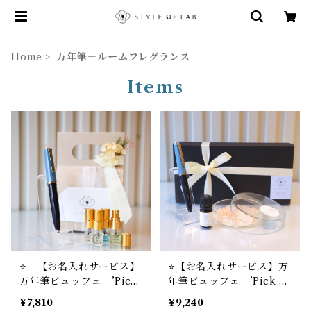
Home
万年筆＋ルームフレグランス
Items
⭐️ 【お名入れサービス】
⭐️【お名入れサービス】万
万年筆ビュッフェ ’Pick
年筆ビュッフェ ’Pick W
Who？’ コレクション 店
ho？’ コレクション 店主-
¥7,810
¥9,240
主−01 ＋ STYLE OF
01 ＋ STYLE OF LAB