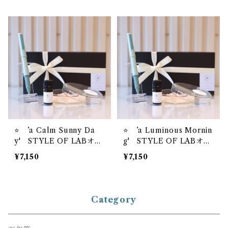
ラー万年筆 ボールペ
ーラー万年筆 ボールペ
ン ’TUZU’
ン ’TUZU’
⭐️ ’a Calm Sunny Da
⭐️ ’a Luminous Mornin
y' STYLE OF LABオリ
g' STYLE OF LABオリ
ジナル アロマソルトディ
ジナル アロマソルトディ
¥7,150
¥7,150
フューザー ＋【お名入れ
フューザー ＋【お名入れ
サービス】セーラー万年
サービス】セーラー万年
筆 ボールペン ’TUZU’
筆 ボールペン ’TUZ
U’
Category