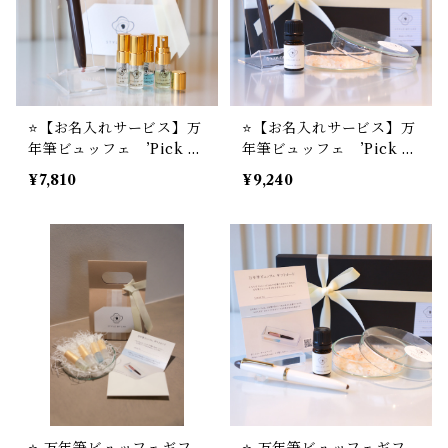
⭐️【お名入れサービス】万
⭐️【お名入れサービス】万
年筆ビュッフェ ’Pick W
年筆ビュッフェ ’Pick W
ho？’ コレクション YM-
ho？’ コレクション YM-
¥7,810
¥9,240
02 ＋ STYLE OF LA
02 ＋ STYLE OF LA
Bオリジナル ミニフレグ
Bオリジナル アロマソル
ランスセット
トディフューザー