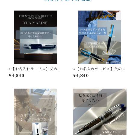
⭐️【お名入れサービス】父の日
⭐️【お名入れサービス】父の日
ギフト 万年筆は 店主のおすす
ギフト 万年筆は 店主のおすす
¥4,840
¥4,840
め 迷ったらこれ MARINE 万
め 'Denim' 万年筆ビュッフェ
年筆ビュッフェ ’Pick Wh
’Pick Who？'コレクション
o？'コレクション