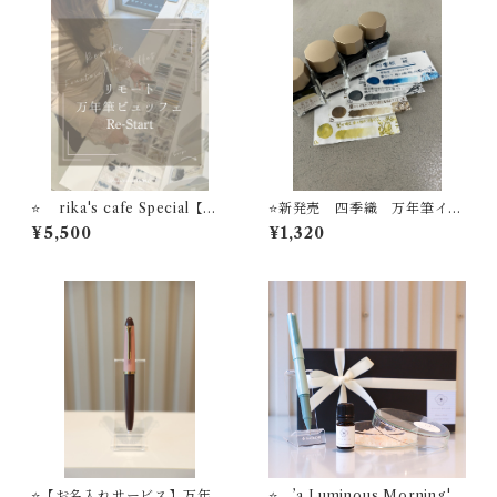
⭐️ rika's cafe Special【リ
⭐️新発売 四季織 万年筆イン
モート万年筆ビュッフェ】基
ク 野山の唄シリーズ セー
¥5,500
¥1,320
本プラン リモート万年筆ビ
ラー万年筆
ュッフェ体験（万年筆１本）
⭐️【お名入れサービス】万年筆
⭐️ ’a Luminous Morning'