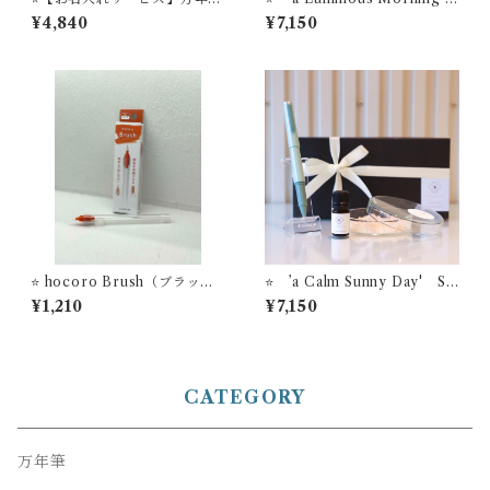
ビュッフェ ’Pick Who？’ コ
STYLE OF LABオリジナル
¥4,840
¥7,150
レクション YM-02
アロマソルトディフューザー
＋【お名入れサービス】セー
ラー万年筆 ボールペン ’TU
ZU’
⭐️ hocoro Brush（ブラッシ
⭐️ ’a Calm Sunny Day' ST
ュ） セーラー万年筆 筆ペ
YLE OF LABオリジナル ア
¥1,210
¥7,150
ン先つけペン
ロマソルトディフューザー ＋
【お名入れサービス】セーラ
ー万年筆 ボールペン ’TUZ
U’
CATEGORY
万年筆