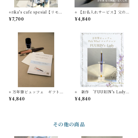
⭐️rika's cafe spesial【リモー
⭐️ 【お名入れサービス】父の
ト万年筆ビュッフェ】 コン
日 ギフト 万年筆は 店主のおす
¥7,700
¥4,840
プリートプラン 万年筆１
すめ Modern Black 万年筆ビ
本 リモート万年筆ビュッフ
ュッフェ ’Pick Who？'コレク
ェ体験＋インク＋インク吸入
ション
器コンバータ＋フレグランス
スプレー STYLE OF LAB
＃24
⭐️ 万年筆ビュッフェ ギフト
⭐️ 新作 ’FUURIN's Lady’
カード【送料無料】
万年筆ビュッフェ ’Pick Wh
¥4,840
¥4,840
o？'コレクション【お名入れ
サービス】
その他の商品