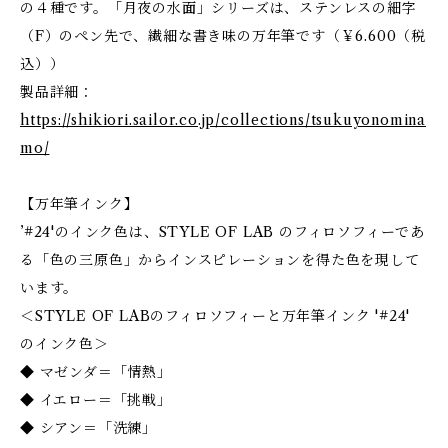
の４種です。「月夜の水面」シリーズは、ステンレスの細字
（F）のペン先で、繊細な書き味の万年筆です（￥6.600（税
込））
製品詳細：
https://shikiori.sailor.co.jp/collections/tsukuyonomina
mo/
【万年筆インク】
’#24'のインク色は、STYLE OF LAB のフィロソフィーであ
る「色の三原色」からインスピレーションを得た色を現して
います。
＜STYLE OF LABのフィロソフィーと万年筆インク '#24'
のインク色＞
◆ マゼンダ＝「情熱」
◆ イエロー＝「挑戦」
◆ シアン＝「洗練」