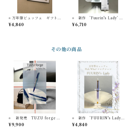
⭐️ 万年筆ビュッフェ ギフト
⭐️ 新作 ’Fuurin's Lady’ 万
カード【送料無料】
年筆ビュッフェ ’Pick Wh
¥4,840
¥6,710
o？'コレクション+ オリジナル
万年筆インク＃24+ インク吸
入器コンバーター（ゴール
ド）【お名入れサービス】
その他の商品
⭐️ 新発売 TUZU forge セ
⭐️ 新作 ’FUURIN's Lady’
ーラー万年筆 アジャスト万
万年筆ビュッフェ ’Pick Wh
¥9,900
¥4,840
年筆
o？'コレクション【お名入れ
サービス】