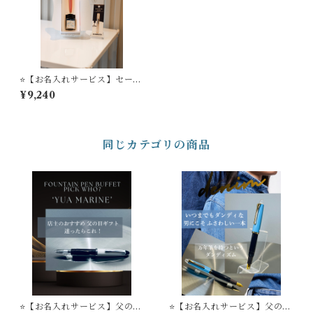
⭐️【お名入れサービス】セーラ
ー万年筆 四季織万年筆
¥9,240
「月夜の水面」シリーズ
＋ STYLE OF LABオリジナ
ル万年筆インク #24 ＋ 万年筆
インク吸入器コンバーター
（ナチュラル）セット
同じカテゴリの商品
⭐️【お名入れサービス】父の日
⭐️【お名入れサービス】父の日