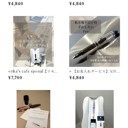
ギフト 万年筆は 店主のおすす
ギフト 万年筆は 店主のおすす
¥4,840
¥4,840
め 迷ったらこれ MARINE 万
め 'Denim' 万年筆ビュッフェ
年筆ビュッフェ ’Pick Wh
’Pick Who？'コレクション
o？'コレクション
⭐️rika's cafe spesial【リモー
⭐️ 【お名入れサービス】父の
ト万年筆ビュッフェ】 コン
日 ギフト 万年筆は 店主のおす
¥7,700
¥4,840
プリートプラン 万年筆１
すめ Modern Black 万年筆ビ
本 リモート万年筆ビュッフ
ュッフェ ’Pick Who？'コレク
ェ体験＋インク＋インク吸入
ション
器コンバータ＋フレグランス
スプレー STYLE OF LAB
＃24