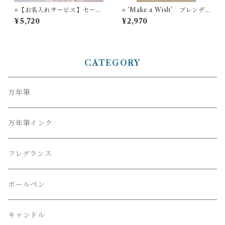
⭐️【お名入れサービス】セーラ
⭐️ ’Make a Wish’ ブレンデ
ー万年筆 ボールペン ’TUZ
ッド・アロマエッセンス ST
¥5,720
¥2,970
U’ ＋ STYLE OF LABオ
YLE OF LABオリジナルフレ
リジナル ミニフレグランス
グランス
セット
CATEGORY
万年筆
万年筆インク
フレグランス
ボールペン
キャンドル