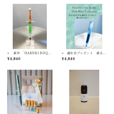
⭐️ 新作 ’HARUKI BUQU
⭐️ 誕生日プレゼント 店主の
ET’ 万年筆ビュッフェ ’Pick
おすすめ 迷ったらこれ ’H
¥4,840
¥4,840
Who？'コレクション【お名入
ARUKI Acqua’ 万年筆ビュッ
れサービス】
フェ ’Pick Who？'コレクショ
ン【お名入れサービス】