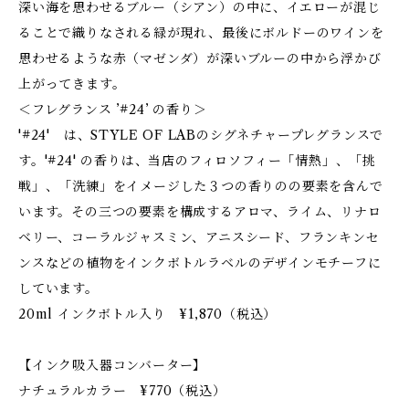
深い海を思わせるブルー（シアン）の中に、イエローが混じ
ることで織りなされる緑が現れ、最後にボルドーのワインを
思わせるような赤（マゼンダ）が深いブルーの中から浮かび
上がってきます。
＜フレグランス ’#24’ の香り＞
'#24' は、STYLE OF LABのシグネチャープレグランスで
す。'#24' の香りは、当店のフィロソフィー「情熱」、「挑
戦」、「洗練」をイメージした３つの香りのの要素を含んで
います。その三つの要素を構成するアロマ、ライム、リナロ
ベリー、コーラルジャスミン、アニスシード、フランキンセ
ンスなどの植物をインクボトルラベルのデザインモチーフに
しています。
20ml インクボトル入り ¥1,870（税込）
【インク吸入器コンバーター】
ナチュラルカラー ¥770（税込）