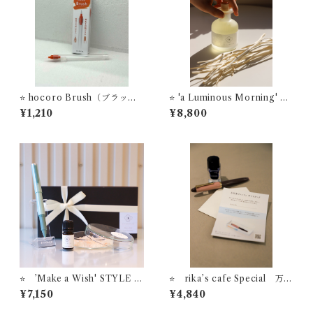
⭐️ hocoro Brush（ブラッシ
⭐️ 'a Luminous Morning' リ
ュ） セーラー万年筆 筆ペ
ードディフューザー STYLE
¥1,210
¥8,800
ン先つけペン
OF LABオリジナルフレグラ
ンス
⭐️ ’Make a Wish' STYLE O
⭐️ rika’s cafe Special 万年
F LABオリジナル アロマソ
筆ビュッフェ ギフトカード
¥7,150
¥4,840
ルトディフューザー ＋【お名
＋お名入れ無料【カード送料
入れサービス】セーラー万年
無料】