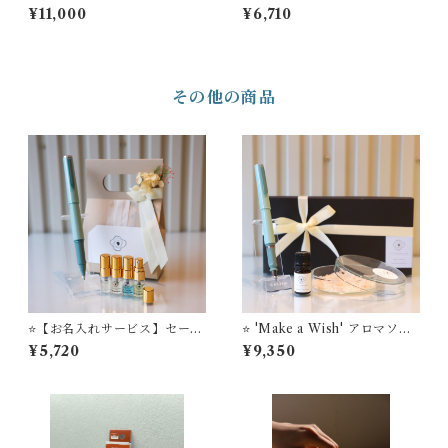
ンクセット【特別価格】セー
e’ 万年筆ビュッフェ ’Pick W
¥11,000
¥6,710
ラー万年筆 アジェスト万年
ho？'コレクション+ オリジナ
筆’’TUZU' ＋オリジナル万年
ル万年筆インク＃24＋インク
筆インク ＃24
吸入器コンバーター（ゴール
ド）【お名入れサービス】
その他の商品
⭐️【お名入れサービス】セーラ
⭐️ 'Make a Wish' アロマソル
ー万年筆 ボールペン ’TUZ
トディフューザー ＋ TUZU
¥5,720
¥9,350
U’ ＋ STYLE OF LABオ
アジャスト万年筆 セーラー万
リジナル ミニフレグランス
年筆【お名入れサービス】
セット