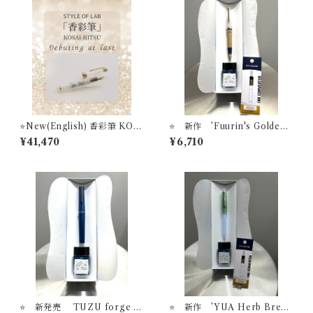
⭐️New(English) 香彩筆 KOS
⭐️ 新作 ’Fuurin's Golden
AI-HITSU ＋ Ink set STY
Veil’ 万年筆ビュッフェ ’Pick
¥41,470
¥6,710
LE OF LAB Original Founta
Who？'コレクション+ オリジ
in Pen＋Fountain Pen Ink＃
ナル万年筆インク＃24+ イン
24
ク吸入器コンバーター（ゴー
ルド）【お名入れサービス】
⭐️ 新発売 TUZU forge イ
⭐️ 新作 ’YUA Herb Breez