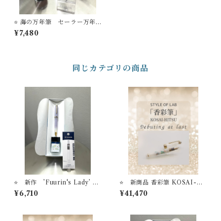
⭐️ 海の万年筆 セーラー万年
筆 PROFIT Jr. ＋ 10 Sybas
¥7,480
h
同じカテゴリの商品
⭐️ 新作 ’Fuurin's Lady’ 万
⭐️ 新商品 香彩筆 KOSAI-HI
年筆ビュッフェ ’Pick Wh
TSU 万年筆＋インクセット
¥6,710
¥41,470
o？'コレクション+ オリジナル
STYLE OF LABオリジナル万
万年筆インク＃24+ インク吸
年筆＋万年筆インク＃24
入器コンバーター（ゴール
ド）【お名入れサービス】