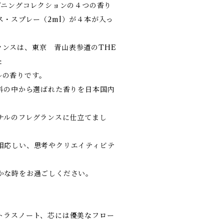
のオープニングコレクションの４つの香り
ス・スプレー（2ml）が４本が入っ
レグランスは、東京 青山表参道のTHE
た
ナルの香りです。
香料の中から選ばれた香りを日本国内
ナルのフレグランスに仕立てまし
相応しい、思考やクリエイティビテ
かな時をお過ごしください。
トラスノート、芯には優美なフロー