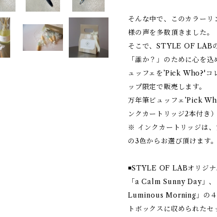
そんな中で、このカラーリ
様の声を多数頂きました。
そこで、STYLE OF L
「誰か？」のために心を込
ュッフェを’Pick Who
ップ限定で販売します。
万年筆ビュッフェ’Pick 
ンクカートリッジ2本付き
※ インクカートリッジは
の3色からお選び頂けます
◾️STYLE OF LABオ
「a Calm Sunny Day」
Luminous Mornin
トボックスに収められたセ