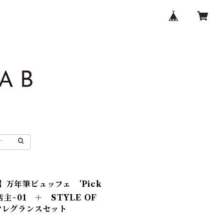
】万年筆ビュッフェ ’Pick
店主−01 ＋ STYLE OF
フレグランスセット