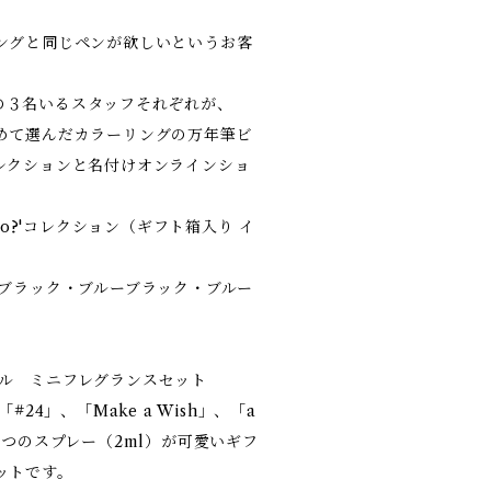
ングと同じペンが欲しいというお客
ABの３名いるスタッフそれぞれが、
めて選んだカラーリングの万年筆ビ
?'コレクションと名付けオンラインショ
Who?'コレクション（ギフト箱入り イ
）
、ブラック・ブルーブラック・ブルー
。
リジナル ミニフレグランスセット
、「#24」、「Make a Wish」、「a
g」の４つのスプレー（2ml）が可愛いギフ
ットです。