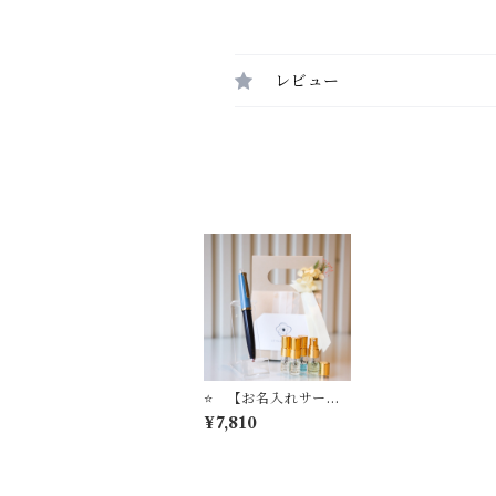
レビュー
⭐️ 【お名入れサービ
ス】万年筆ビュッフ
¥7,810
ェ ’Pick Who？’ コ
レクション 店主−01
＋ STYLE OF LAB
オリジナル ミニフレ