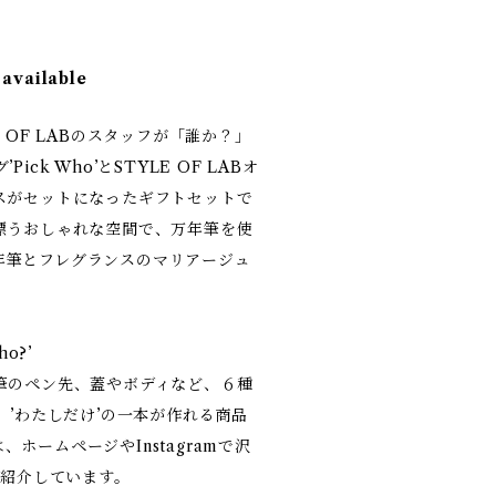
 available
 OF LABのスタッフが「誰か？」
ck Who’とSTYLE OF LABオ
スがセットになったギフトセットで
漂うおしゃれな空間で、万年筆を使
の万年筆とフレグランスのマリアージュ
o?’
筆のペン先、蓋やボディなど、６種
 ’わたしだけ’の一本が作れる商品
は、ホームページやInstagramで沢
を紹介しています。