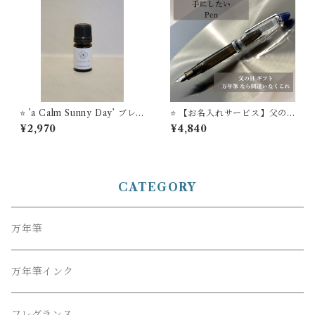
⭐️ ’a Calm Sunny Day’ ブレ
⭐️ 【お名入れサービス】父の
ンデッド・アロマエッセンス S
日 ギフト 万年筆は 店主のおす
¥2,970
¥4,840
TYLE OF LABオリジナルフ
すめ Modern Black 万年筆ビ
レグランス
ュッフェ ’Pick Who？'コレク
ション
CATEGORY
万年筆
万年筆インク
フレグランス