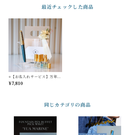
最近チェックした商品
⭐️【お名入れサービス】万年筆
ビュッフェ ’Pick Who？’ コ
¥7,810
レクション YM-01 ＋ ST
YLE OF LABオリジナル ミ
ニフレグランスセット
同じカテゴリの商品