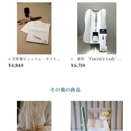
ェ体験＋インク＋インク吸入
ション
器コンバータ＋フレグランス
スプレー STYLE OF LAB
＃24
⭐️ 万年筆ビュッフェ ギフト
⭐️ 新作 ’Fuurin's Lady’ 万
カード【送料無料】
年筆ビュッフェ ’Pick Wh
¥4,840
¥6,710
o？'コレクション+ オリジナル
万年筆インク＃24+ インク吸
入器コンバーター（ゴール
ド）【お名入れサービス】
その他の商品