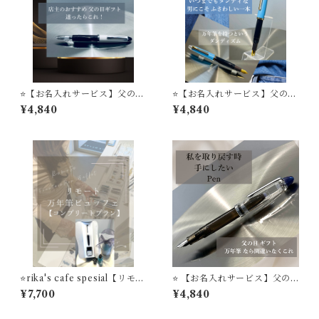
⭐️【お名入れサービス】父の日
⭐️【お名入れサービス】父の日
ギフト 万年筆は 店主のおすす
ギフト 万年筆は 店主のおすす
¥4,840
¥4,840
め 迷ったらこれ MARINE 万
め 'Denim' 万年筆ビュッフェ
年筆ビュッフェ ’Pick Wh
’Pick Who？'コレクション
o？'コレクション
⭐️rika's cafe spesial【リモー
⭐️ 【お名入れサービス】父の
ト万年筆ビュッフェ】 コン
日 ギフト 万年筆は 店主のおす
¥7,700
¥4,840
プリートプラン 万年筆１
すめ Modern Black 万年筆ビ
本 リモート万年筆ビュッフ
ュッフェ ’Pick Who？'コレク