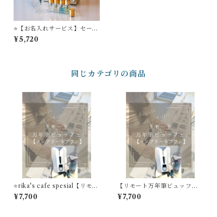
⭐️【お名入れサービス】セーラ
ー万年筆 ボールペン ’TUZ
¥5,720
U’ ＋ STYLE OF LABオ
リジナル ミニフレグランス
セット
同じカテゴリの商品
⭐️rika's cafe spesial【リモー
【リモート万年筆ビュッフ
ト万年筆ビュッフェ】 コン
ェ】 コンプリートプラン
¥7,700
¥7,700
プリートプラン 万年筆１
万年筆１本 リモート万年筆
本 リモート万年筆ビュッフ
ビュッフェ体験＋インク＋イ
ェ体験＋インク＋インク吸入
ンク吸入器コンバータ＋フレ