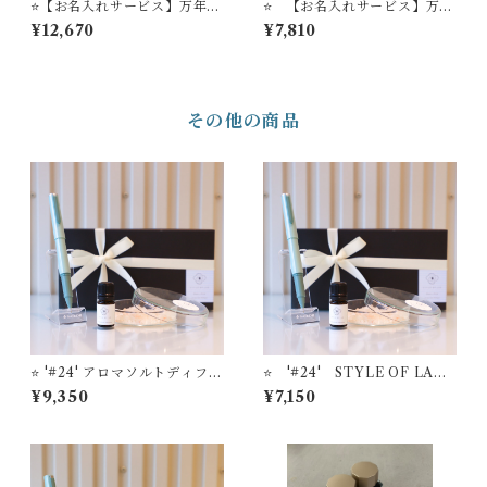
⭐️【お名入れサービス】万年筆
⭐️ 【お名入れサービス】万年
ビュッフェ'Pick Who?'コレ
筆ビュッフェ ’Pick Who？’
¥12,670
¥7,810
クション「ゴールドトリム・
コレクション 店主−01 ＋ S
オールスケルトンモデル」+ セ
TYLE OF LABオリジナル
ーラー万年筆インク吸入コン
ミニフレグランスセット
バーター（ゴールドパック）
＋ STYLE OF LAB オリジ
その他の商品
ナル万年筆インク '＃24' ＋
STYLE OF LABオリジナル
リードディフューザー
⭐️ '#24' アロマソルトディフュ
⭐️ '#24' STYLE OF LAB
ーザー ＋ TUZU アジャスト
オリジナル アロマソルトデ
¥9,350
¥7,150
万年筆 セーラー万年筆【お名
ィフューザー ＋【お名入れサ
入れサービス】
ービス】セーラー万年筆 ボ
ールペン ’TUZU’