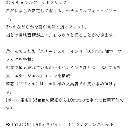
① ナチュラルフィットグリップ
自然になじみ安定して書ける、ナチュラルフィットグリッ
プ。
2つのなだらかな面が自然と指にフィット。
指との接地面積が広く、しっかりと握ることができます。
②ぺんてる社製「エナージェル」インキ（0.5 mm 細字 ブ
ラックを搭載）
世界で最も売れているボールペンインキひとつ、ぺんてる社
製「エナージェル」インキを搭載
替芯（リフィル）は、全世界の文具店でお買い求め頂けま
す。
(ボール径も0.35mmの極細から1.0mmの太字まで使用可能で
す）
◾️STYLE OF LABオリジナル ミニフレグランスセット