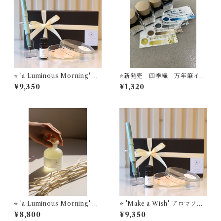
⭐️ 'a Luminous Morning' ア
⭐️新発売 四季織 万年筆イン
ロマソルトディフューザー ＋
ク 野山の唄シリーズ セー
¥9,350
¥1,320
TUZU. アジャスト万年筆 セ
ラー万年筆
ーラー万年筆 【お名入れサー
ビス】
⭐️ 'a Luminous Morning' リ
⭐️ 'Make a Wish' アロマソル
ードディフューザー STYLE
トディフューザー ＋ TUZU
¥8,800
¥9,350
OF LABオリジナルフレグラ
アジャスト万年筆 セーラー万