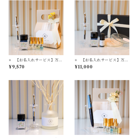
器コンバータ＋フレグランス
グランススプレー STYLE O
スプレー STYLE OF LAB
F LAB ＃24
＃24
⭐️ 【お名入れサービス】万年
⭐️ 【お名入れサービス】万年
筆ビュッフェ'Pick Who?'コ
筆ビュッフェ'Pick Who?'コ
¥9,570
¥11,000
レクション「ゴールドトリ
レクション「ゴールドトリ
ム・オールスケルトンモデ
ム・オールスケルトンモデ
ル」＋ セーラー万年筆インク
ル」＋ セーラー万年筆イン
吸入コンバーター（ゴールド
ク吸入コンバーター（ゴール
パック）＋ STYLE OF LAB
ドパック）＋ STYLE OF L
オリジナル万年筆インク '＃2
AB オリジナル万年筆インク
4' ＋ STYLE OF LABオリジ
'＃24' ＋ STYLE OF LAB
ナル ミニフレグランスセッ
オリジナル アロマソルトデ
ト
ィフューザー