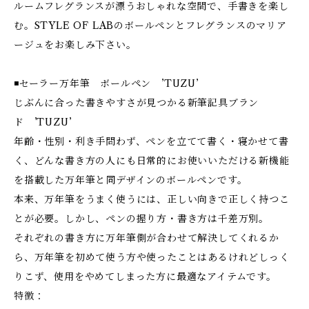
ルームフレグランスが漂うおしゃれな空間で、手書きを楽し
む。STYLE OF LABのボールペンとフレグランスのマリア
ージュをお楽しみ下さい。
◾️セーラー万年筆 ボールペン ’TUZU’
じぶんに合った書きやすさが見つかる新筆記具ブラン
ド ’TUZU’
年齢・性別・利き手問わず、ペンを立てて書く・寝かせて書
く、どんな書き方の人にも日常的にお使いいただける新機能
を搭載した万年筆と同デザインのボールペンです。
本来、万年筆をうまく使うには、正しい向きで正しく持つこ
とが必要。しかし、ペンの握り方・書き方は千差万別。
それぞれの書き方に万年筆側が合わせて解決してくれるか
ら、万年筆を初めて使う方や使ったことはあるけれどしっく
りこず、使用をやめてしまった方に最適なアイテムです。
特徴：