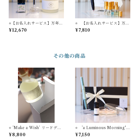
⭐️【お名入れサービス】万年筆
⭐️ 【お名入れサービス】万年
ビュッフェ'Pick Who?'コレ
筆ビュッフェ ’Pick Who？’
¥12,670
¥7,810
クション「ゴールドトリム・
コレクション 店主−01 ＋ S
オールスケルトンモデル」+ セ
TYLE OF LABオリジナル
ーラー万年筆インク吸入コン
ミニフレグランスセット
バーター（ゴールドパック）
＋ STYLE OF LAB オリジ
その他の商品
ナル万年筆インク '＃24' ＋
STYLE OF LABオリジナル
リードディフューザー
⭐️ ’Make a Wish’ リードディ
⭐️ ’a Luminous Morning'
フューザー STYLE OF LAB
STYLE OF LABオリジナル
¥8,800
¥7,150
オリジナルフレグランス
アロマソルトディフューザー