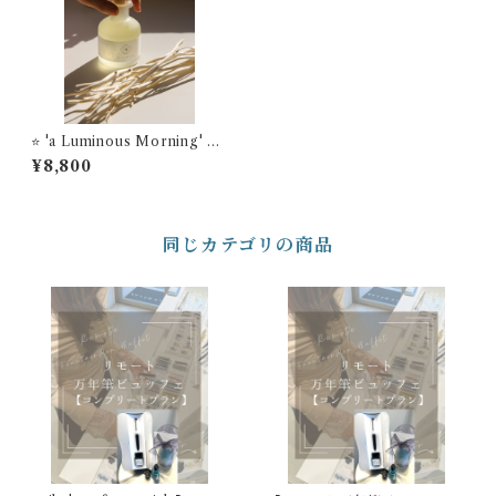
⭐️ 'a Luminous Morning' リ
ードディフューザー STYLE
¥8,800
OF LABオリジナルフレグラ
ンス
同じカテゴリの商品