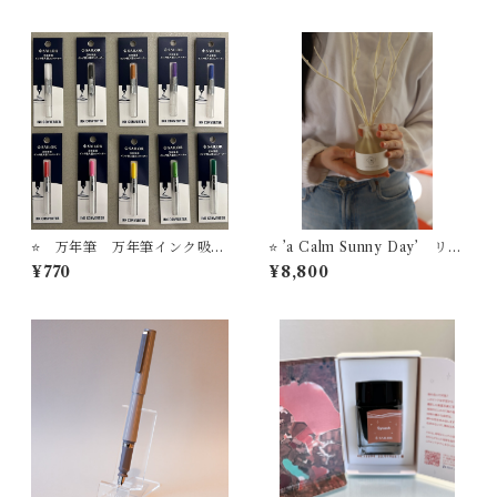
＋【お名入れサービス】セー
ラー万年筆 ボールペン ’TU
ZU’
⭐️ 万年筆 万年筆インク吸入
⭐️ ’a Calm Sunny Day’ リー
器コンバーター
ドディフューザー STYLE O
¥770
¥8,800
F LABオリジナルフレグラン
ス