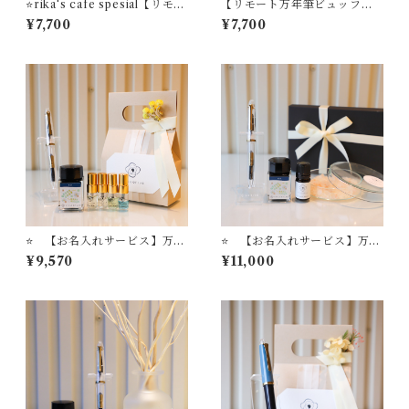
⭐️rika's cafe spesial【リモー
【リモート万年筆ビュッフ
ト万年筆ビュッフェ】 コン
ェ】 コンプリートプラン
¥7,700
¥7,700
プリートプラン 万年筆１
万年筆１本 リモート万年筆
本 リモート万年筆ビュッフ
ビュッフェ体験＋インク＋イ
ェ体験＋インク＋インク吸入
ンク吸入器コンバータ＋フレ
器コンバータ＋フレグランス
グランススプレー STYLE O
スプレー STYLE OF LAB
F LAB ＃24
＃24
⭐️ 【お名入れサービス】万年
⭐️ 【お名入れサービス】万年
筆ビュッフェ'Pick Who?'コ
筆ビュッフェ'Pick Who?'コ
¥9,570
¥11,000
レクション「ゴールドトリ
レクション「ゴールドトリ
ム・オールスケルトンモデ
ム・オールスケルトンモデ
ル」＋ セーラー万年筆インク
ル」＋ セーラー万年筆イン
吸入コンバーター（ゴールド
ク吸入コンバーター（ゴール
パック）＋ STYLE OF LAB
ドパック）＋ STYLE OF L
オリジナル万年筆インク '＃2
AB オリジナル万年筆インク
4' ＋ STYLE OF LABオリジ
'＃24' ＋ STYLE OF LAB
ナル ミニフレグランスセッ
オリジナル アロマソルトデ
ト
ィフューザー