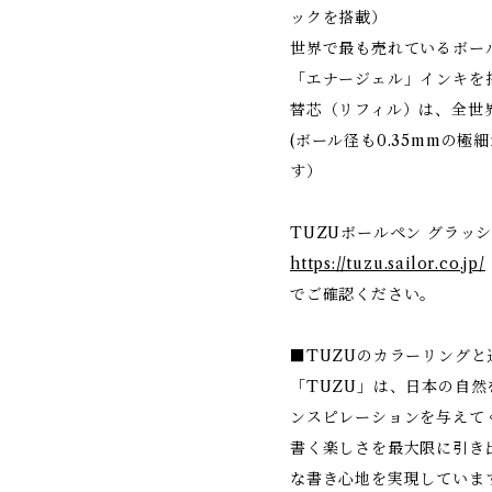
ックを搭載）
世界で最も売れているボー
「エナージェル」インキを
替芯（リフィル）は、全世
(ボール径も0.35mmの極
す）
TUZUボールペン グラッ
https://tuzu.sailor.co.jp/
でご確認ください。
■TUZUのカラーリングと
「TUZU」は、日本の自
ンスピレーションを与えて
書く楽しさを最大限に引き
な書き心地を実現していま