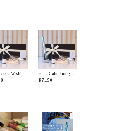
ke a Wish' ST
⭐️ ’a Calm Sunny D
OF LABオリジ
ay' STYLE OF LAB
50
¥7,150
 アロマソルトデ
オリジナル アロマソ
ー ＋【お名
ルトディフューザー ＋
サービス】セーラ
【お名入れサービス】
年筆 ボールペ
セーラー万年筆 ボー
TUZU’
ルペン ’TUZU’