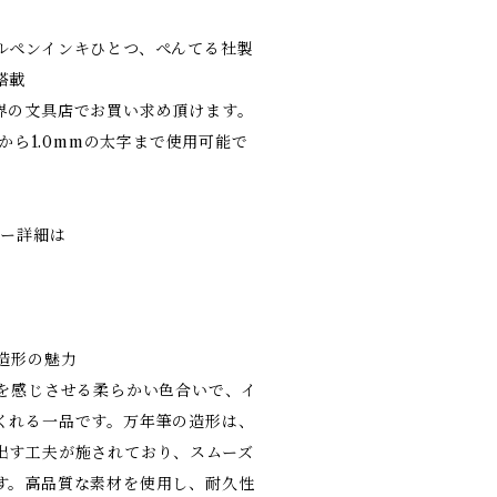
ルペンインキひとつ、ぺんてる社製
搭載
界の文具店でお買い求め頂けます。
細から1.0mmの太字まで使用可能で
シー詳細は
造形の魅力
然を感じさせる柔らかい色合いで、イ
くれる一品です。万年筆の造形は、
出す工夫が施されており、スムーズ
す。高品質な素材を使用し、耐久性