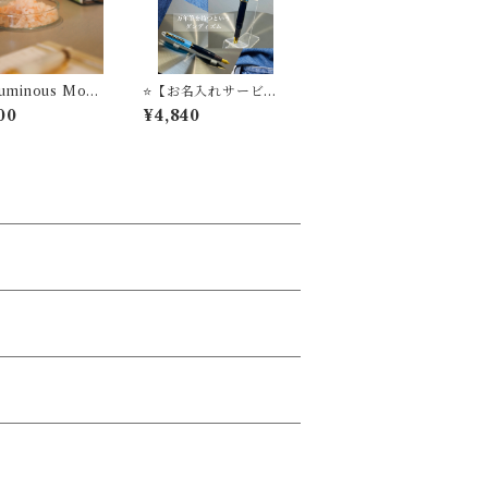
 Luminous Morn
⭐️【お名入れサービ
’ アロマソルトデ
ス】父の日ギフト 万年
00
¥4,840
ーザー STYL
筆は 店主のおすすめ
F LABオリジナル
'Denim' 万年筆ビュッ
グランス
フェ ’Pick Who？'コ
レクション