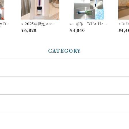
ny Da
⭐️ 2025年限定カラー
⭐️ 新作 ’YUA Herb
⭐️ ’a
フュー
【お名入れサービス】
Breeze’ 万年筆ビュッ
ing
¥6,820
¥4,840
¥4,4
セーラー万年筆 アジ
フェ ’Pick Who？'コ
ィフュ
レグラ
ャスト万年筆 'TUZ
レクション【お名入れ
E O
U' ＋ STYLE OF L
サービス】
フレ
ABオリジナル万年筆
インク #24 セット
CATEGORY