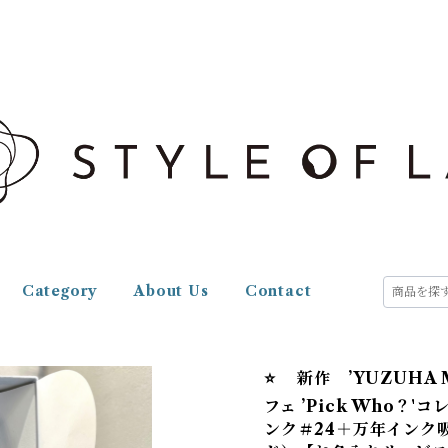
Category
About Us
Contact
⭐️ 新作 ’YUZUHA 
フェ ’Pick Who？
ンク＃24＋万年インク