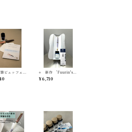
万年筆ビュッフェ
⭐️ 新作 ’Fuurin's L
トカード【送料無
ady’ 万年筆ビュッフェ
40
¥6,710
’Pick Who？'コレク
ション+ オリジナル万
年筆インク＃24+ イン
ク吸入器コンバーター
（ゴールド）【お名入
れサービス】