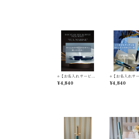
o？'コレクション＋オ
リジナル万年筆インク
＃24＋万年インク吸入
器コンバーター（ゴー
ルド）【お名入れサー
ビス】
⭐️【お名入れサービ
⭐️【お名入れサ
ス】父の日ギフト 万年
ス】父の日ギフ
¥4,840
¥4,840
筆は 店主のおすすめ
筆は 店主のおす
迷ったらこれ MARIN
'Denim' 万年
E 万年筆ビュッフェ ’P
フェ ’Pick Wh
ick Who？'コレクシ
レクション
ョン