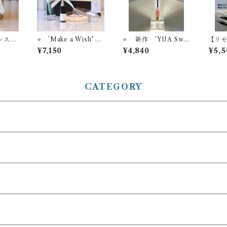
ランスス
⭐️ ’Make a Wish' ST
⭐️ 新作 ’YUA Swe
【リ
U ア
YLE OF LABオリジ
et Lavender’ 万年筆
ッフ
¥7,150
¥4,840
¥5,5
 セー
ナル アロマソルトデ
ビュッフェ ’Pick Wh
リモ
名入れ
ィフューザー ＋【お名
o？'コレクション＋イ
フェ
入れサービス】セーラ
ンク吸入器コンバータ
本）
ー万年筆 ボールペ
ー付き【お名入れサー
ン ’TUZU’
ビス】
CATEGORY