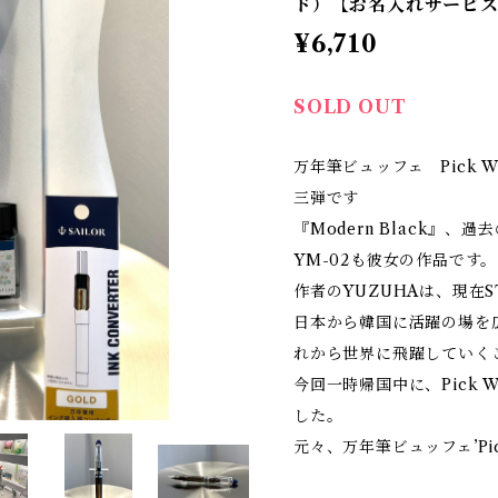
ド）【お名入れサービ
¥6,710
SOLD OUT
万年筆ビュッフェ Pick 
三弾です
『Modern Black』、過去の
YM-02も彼女の作品です。
作者のYUZUHAは、現在S
日本から韓国に活躍の場を
れから世界に飛躍していく
今回一時帰国中に、Pick
した。
元々、万年筆ビュッフェ’Pi