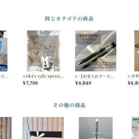
同じカテゴリの商品
ービ
⭐️rika's cafe spesial
⭐️ 【お名入れサービ
⭐️ 
ト 万年
【リモート万年筆ビュ
ス】父の日 ギフト 万
ギフ
¥7,700
¥4,840
¥4,8
すめ
ッフェ】 コンプリー
年筆は 店主のおすすめ
料】
筆ビュッ
トプラン 万年筆１
Modern Black 万年
o？'コ
本 リモート万年筆ビ
筆ビュッフェ ’Pick W
ュッフェ体験＋インク
ho？'コレクション
＋インク吸入器コンバ
その他の商品
ータ＋フレグランスス
プレー STYLE OF L
AB ＃24