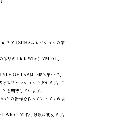
ス】
Who？ YUZUHAコレクションの第
作品の’Pick Who?’ YM-01 、
TYLE OF LABは一時休業中で、
広げるファッションモデルです。こ
ことを期待しています。
 Who？の新作を作っていってくれま
ck Who？’の名付け親は彼女です。