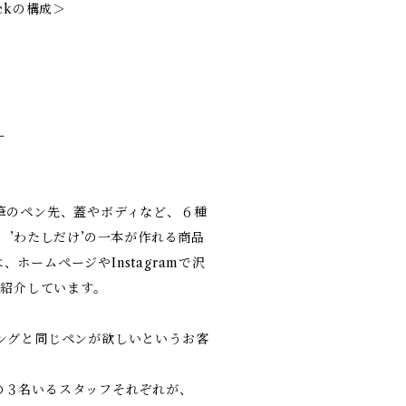
lackの構成＞
ー
筆のペン先、蓋やボディなど、６種
 ’わたしだけ’の一本が作れる商品
は、ホームページやInstagramで沢
を紹介しています。
ングと同じペンが欲しいというお客
ABの３名いるスタッフそれぞれが、