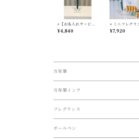
⭐️【お名入れサービ
⭐️ ミニフレグ
ス】万年筆ビュッフ
プレー ＋ TUZ
¥4,840
¥7,920
ェ ’Pick Who？’ コ
ジャスト万年筆
レクション YM-01
ラー万年筆【お
サービス】
万年筆
万年筆インク
フレグランス
ボールペン