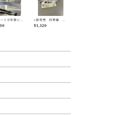
モート万年筆ビュ
⭐️新発売 四季織 万
ェ】基本プラン
年筆インク 野山の唄
00
¥1,320
ート万年筆ビュッ
シリーズ セーラー万
体験（万年筆１
年筆