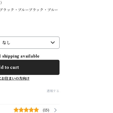
き）
、ブラック・ブルーブラック・ブルー
。
なし
l shipping available
d to cart
にお住まいの方向け
通報する
(15)