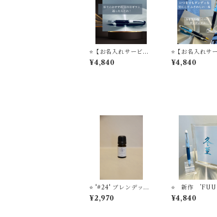
⭐️【お名入れサービ
⭐️【お名入れサ
ス】父の日ギフト 万年
ス】父の日ギフ
¥4,840
¥4,840
筆は 店主のおすすめ
筆は 店主のおす
迷ったらこれ MARIN
'Denim' 万年
E 万年筆ビュッフェ ’P
フェ ’Pick Wh
ick Who？'コレクシ
レクション
ョン
⭐️ '#24' ブレンデッ
⭐️ 新作 ’FUU
ド・アロマエッセン
Dolphin Dream’ 
¥2,970
¥4,840
ス STYLE OF LAB
筆ビュッフェ ’Pi
オリジナルフレグラン
ho？'コレクシ
ス
【お名入れサー