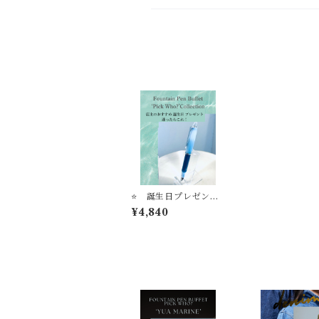
⭐️ 誕生日プレゼン
ト 店主のおすすめ
¥4,840
迷ったらこれ ’HAR
UKI Acqua’ 万年筆ビ
ュッフェ ’Pick Wh
o？'コレクション【お
名入れサービス】