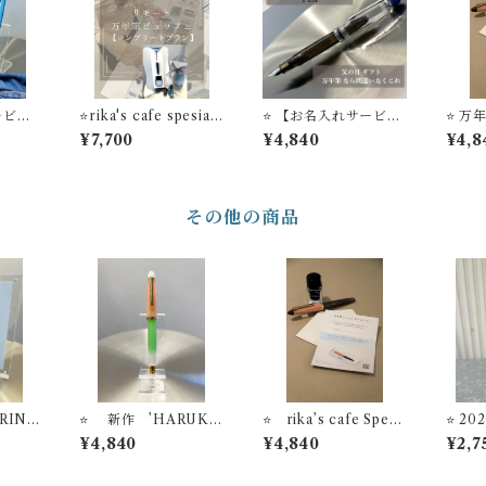
ービ
⭐️rika's cafe spesial
⭐️ 【お名入れサービ
⭐️ 
ト 万年
【リモート万年筆ビュ
ス】父の日 ギフト 万
ギフ
¥7,700
¥4,840
¥4,8
すめ
ッフェ】 コンプリー
年筆は 店主のおすすめ
料】
筆ビュッ
トプラン 万年筆１
Modern Black 万年
o？'コ
本 リモート万年筆ビ
筆ビュッフェ ’Pick W
ュッフェ体験＋インク
ho？'コレクション
＋インク吸入器コンバ
その他の商品
ータ＋フレグランスス
プレー STYLE OF L
AB ＃24
RIN's
⭐️ 新作 ’HARUKI
⭐️ rika’s cafe Speci
⭐️ 
万年
BUQUET’ 万年筆ビュ
al 万年筆ビュッフ
【お
¥4,840
¥4,840
¥2,7
ck W
ッフェ ’Pick Wh
ェ ギフトカード＋お
セー
ョン
o？'コレクション【お
名入れ無料【カード送
ルペン
ビス】
名入れサービス】
料無料】