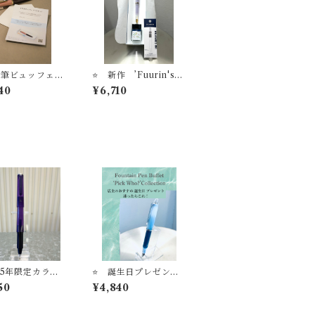
万年筆ビュッフェ
⭐️ 新作 ’Fuurin's L
トカード【送料無
ady’ 万年筆ビュッフェ
40
¥6,710
’Pick Who？'コレク
ション+ オリジナル万
年筆インク＃24+ イン
ク吸入器コンバーター
（ゴールド）【お名入
れサービス】
2025年限定カラー
⭐️ 誕生日プレゼン
名入れサービス】
ト 店主のおすすめ
50
¥4,840
ラー万年筆 ボー
迷ったらこれ ’HAR
 ’TUZU’
UKI Acqua’ 万年筆ビ
ュッフェ ’Pick Wh