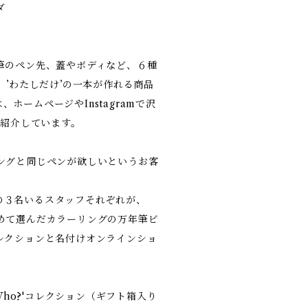
ダ
筆のペン先、蓋やボディなど、６種
 ’わたしだけ’の一本が作れる商品
は、ホームページやInstagramで沢
を紹介しています。
ングと同じペンが欲しいというお客
ABの３名いるスタッフそれぞれが、
めて選んだカラーリングの万年筆ビ
?'コレクションと名付けオンラインショ
 Who?'コレクション（ギフト箱入り