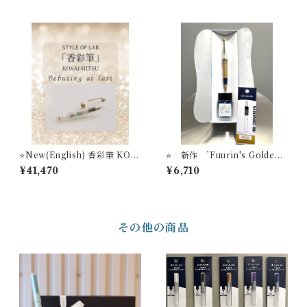
万年筆インク＃24+ インク吸
年筆＋万年筆インク＃24
入器コンバーター（ゴール
ド）【お名入れサービス】
⭐️New(English) 香彩筆 KOS
⭐️ 新作 ’Fuurin's Golden
AI-HITSU ＋ Ink set STY
Veil’ 万年筆ビュッフェ ’Pick
¥41,470
¥6,710
LE OF LAB Original Founta
Who？'コレクション+ オリジ
in Pen＋Fountain Pen Ink＃
ナル万年筆インク＃24+ イン
24
ク吸入器コンバーター（ゴー
ルド）【お名入れサービス】
その他の商品