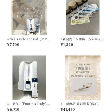
⭐️rika's cafe spesial【リモー
⭐️新発売 四季織 万年筆イン
ト万年筆ビュッフェ】 コン
ク 野山の唄シリーズ セー
¥7,700
¥1,320
プリートプラン 万年筆１
ラー万年筆
本 リモート万年筆ビュッフ
ェ体験＋インク＋インク吸入
器コンバータ＋フレグランス
スプレー STYLE OF LAB
＃24
⭐️ 新作 ’Fuurin's Lady’ 万
⭐️ 新商品 香彩筆 KOSAI-HI
年筆ビュッフェ ’Pick Wh
TSU 万年筆＋インクセット
¥6,710
¥41,470
o？'コレクション+ オリジナル
STYLE OF LABオリジナル万