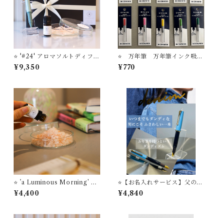
⭐️ '#24' アロマソルトディフュ
⭐️ 万年筆 万年筆インク吸入
ーザー ＋ TUZU アジャスト
器コンバーター
¥9,350
¥770
万年筆 セーラー万年筆【お名
入れサービス】
⭐️ ’a Luminous Morning’
⭐️【お名入れサービス】父の日
アロマソルトディフューザ
ギフト 万年筆は 店主のおすす
¥4,400
¥4,840
ー STYLE OF LABオリジナ
め 'Denim' 万年筆ビュッフェ
ルフレグランス
’Pick Who？'コレクション