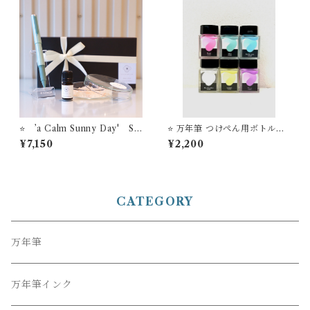
⭐️ ’a Calm Sunny Day' ST
⭐️ 万年筆 つけぺん用ボトルイ
YLE OF LABオリジナル ア
ンク Dipton「クリーミカラ
¥7,150
¥2,200
ロマソルトディフューザー ＋
ー」【ギフトボックス入り】
【お名入れサービス】セーラ
ー万年筆 ボールペン ’TUZ
U’
CATEGORY
万年筆
万年筆インク