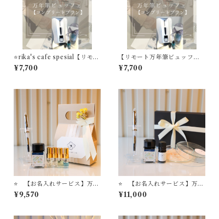
⭐️rika's cafe spesial【リモー
【リモート万年筆ビュッフ
ト万年筆ビュッフェ】 コン
ェ】 コンプリートプラン
¥7,700
¥7,700
プリートプラン 万年筆１
万年筆１本 リモート万年筆
本 リモート万年筆ビュッフ
ビュッフェ体験＋インク＋イ
ェ体験＋インク＋インク吸入
ンク吸入器コンバータ＋フレ
器コンバータ＋フレグランス
グランススプレー STYLE O
スプレー STYLE OF LAB
F LAB ＃24
＃24
⭐️ 【お名入れサービス】万年
⭐️ 【お名入れサービス】万年
筆ビュッフェ'Pick Who?'コ
筆ビュッフェ'Pick Who?'コ
¥9,570
¥11,000
レクション「ゴールドトリ
レクション「ゴールドトリ
ム・オールスケルトンモデ
ム・オールスケルトンモデ
ル」＋ セーラー万年筆インク
ル」＋ セーラー万年筆イン