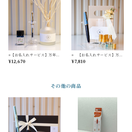
吸入コンバーター（ゴールド
ク吸入コンバーター（ゴール
パック）＋ STYLE OF LAB
ドパック）＋ STYLE OF L
オリジナル万年筆インク '＃2
AB オリジナル万年筆インク
4' ＋ STYLE OF LABオリジ
'＃24' ＋ STYLE OF LAB
ナル ミニフレグランスセッ
オリジナル アロマソルトデ
ト
ィフューザー
⭐️【お名入れサービス】万年筆
⭐️ 【お名入れサービス】万年
ビュッフェ'Pick Who?'コレ
筆ビュッフェ ’Pick Who？’
¥12,670
¥7,810
クション「ゴールドトリム・
コレクション 店主−01 ＋ S
オールスケルトンモデル」+ セ
TYLE OF LABオリジナル
ーラー万年筆インク吸入コン
ミニフレグランスセット
バーター（ゴールドパック）
＋ STYLE OF LAB オリジ
その他の商品
ナル万年筆インク '＃24' ＋
STYLE OF LABオリジナル
リードディフューザー