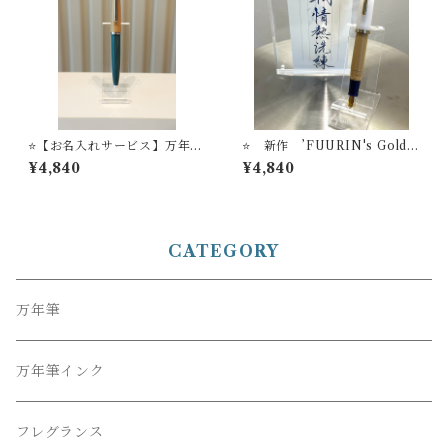
⭐️【お名入れサービス】万年筆
⭐️ 新作 ’FUURIN's Golde
ビュッフェ ’Pick Who？’ コ
n Veil’ 万年筆ビュッフェ ’Pic
¥4,840
¥4,840
レクション YM-01
k Who？'コレクション【お名
入れサービス】
CATEGORY
万年筆
万年筆インク
フレグランス