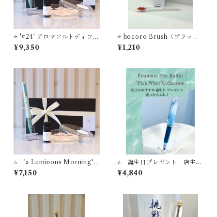
⭐️ '#24' アロマソルトディフュ
⭐️ hocoro Brush（ブラッシ
ーザー ＋ TUZU アジャスト
ュ） セーラー万年筆 筆ペ
¥9,350
¥1,210
万年筆 セーラー万年筆【お名
ン先つけペン
入れサービス】
⭐️ ’a Luminous Morning'
⭐️ 誕生日プレゼント 店主の
STYLE OF LABオリジナル
おすすめ 迷ったらこれ ’H
¥7,150
¥4,840
アロマソルトディフューザー
ARUKI Acqua’ 万年筆ビュッ
＋【お名入れサービス】セー
フェ ’Pick Who？'コレクショ
ラー万年筆 ボールペン ’TU
ン【お名入れサービス】
ZU’